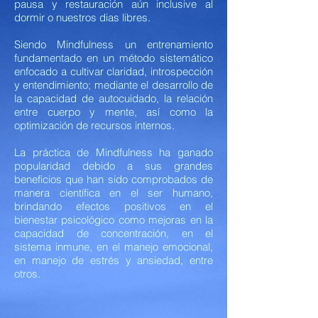
pausa y restauración aún inclusive al
dormir o nuestros dias libres.
Siendo Mindfulness un entrenamiento
fundamentado en un método sistemático
enfocado a cultivar claridad, introspección
y entendimiento; mediante el desarrollo de
la capacidad de autocuidado, la relación
entre cuerpo y mente, así como la
optimización de recursos internos.
La práctica de Mindfulness ha ganado
popularidad debido a sus grandes
beneficios que han sido comprobados de
manera científica en el ser humano,
brindando efectos positivos en el
bienestar psicológico como mejoras en la
capacidad de concentración, en el
sistema inmune, en el manejo emocional,
en manejo de estrés y ansiedad, entre
otros.