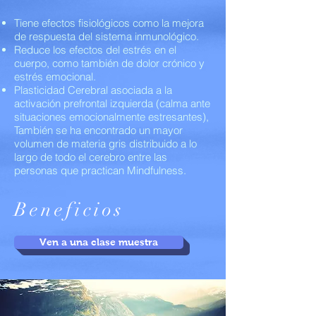
Tiene efectos fisiológicos como la mejora
de respuesta del sistema inmunológico.
Reduce los efectos del estrés en el
cuerpo, como también de dolor crónico y
estrés emocional.
Plasticidad Cerebral asociada a la
activación prefrontal izquierda (calma ante
situaciones emocionalmente estresantes),
También se ha encontrado un mayor
volumen de materia gris distribuido a lo
largo de todo el cerebro entre las
personas que practican Mindfulness.
Beneficios
Ven a una clase muestra