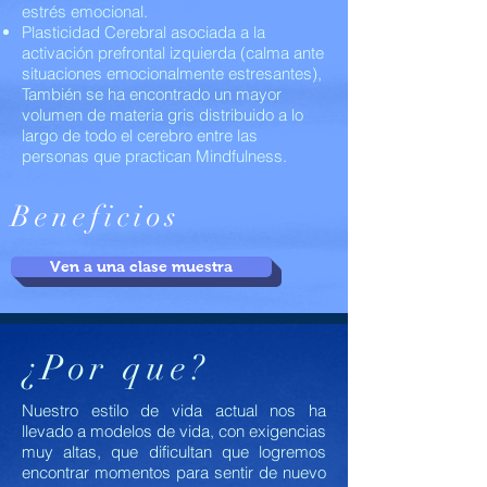
estrés emocional.
Plasticidad Cerebral asociada a la
activación prefrontal izquierda (calma ante
situaciones emocionalmente estresantes),
También se ha encontrado un mayor
volumen de materia gris distribuido a lo
largo de todo el cerebro entre las
personas que practican Mindfulness.
Beneficios
Ven a una clase muestra
¿Por que?
Nuestro estilo de vida actual nos ha
llevado a modelos de vida, con exigencias
muy altas, que dificultan que logremos
encontrar momentos para sentir de nuevo