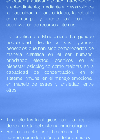
enfocado a cultivar claridad, introspección
y entendimiento; mediante el desarrollo de
la capacidad de autocuidado, la relación
entre cuerpo y mente, así como la
optimización de recursos internos.
La práctica de Mindfulness ha ganado
popularidad debido a sus grandes
beneficios que han sido comprobados de
manera científica en el ser humano,
brindando efectos positivos en el
bienestar psicológico como mejoras en la
capacidad de concentración, en el
sistema inmune, en el manejo emocional,
en manejo de estrés y ansiedad, entre
otros.
Tiene efectos fisiológicos como la mejora
de respuesta del sistema inmunológico.
Reduce los efectos del estrés en el
cuerpo, como también de dolor crónico y