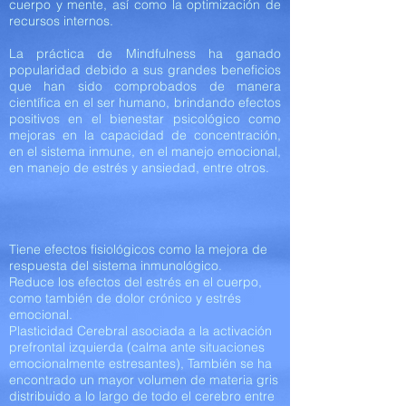
cuerpo y mente, así como la optimización de
recursos internos.
La práctica de Mindfulness ha ganado
popularidad debido a sus grandes beneficios
que han sido comprobados de manera
científica en el ser humano, brindando efectos
positivos en el bienestar psicológico como
mejoras en la capacidad de concentración,
en el sistema inmune, en el manejo emocional,
en manejo de estrés y ansiedad, entre otros.
Tiene efectos fisiológicos como la mejora de
respuesta del sistema inmunológico.
Reduce los efectos del estrés en el cuerpo,
como también de dolor crónico y estrés
emocional.
Plasticidad Cerebral asociada a la activación
prefrontal izquierda (calma ante situaciones
emocionalmente estresantes), También se ha
encontrado un mayor volumen de materia gris
distribuido a lo largo de todo el cerebro entre