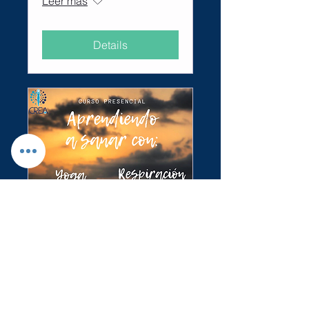
Leer más
Details
Aprendiendo a sanar
mié 25 de ene