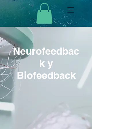
Neurofeedbac
k y
Biofeedback