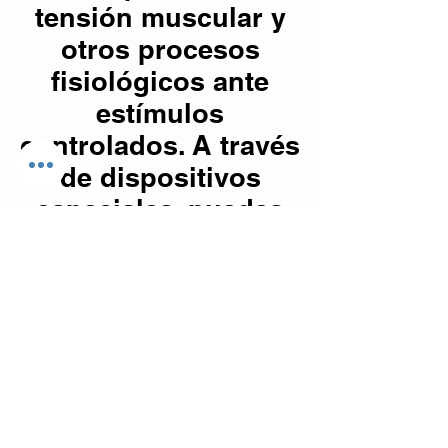
tensión muscular y
otros procesos
fisiológicos ante
estímulos
controlados. A través
de dispositivos
especiales, puedes
recibir información
en tiempo real sobre
estas funciones, lo
que te ayuda a
aprender a
regularlas de manera
consciente.