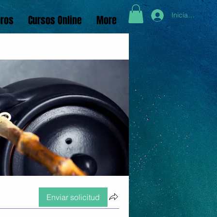
Iniciar sesión
bros
Cursos Online
More
Enviar solicitud