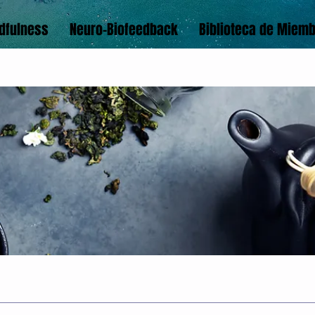
dfulness
Neuro-Biofeedback
Biblioteca de Miem