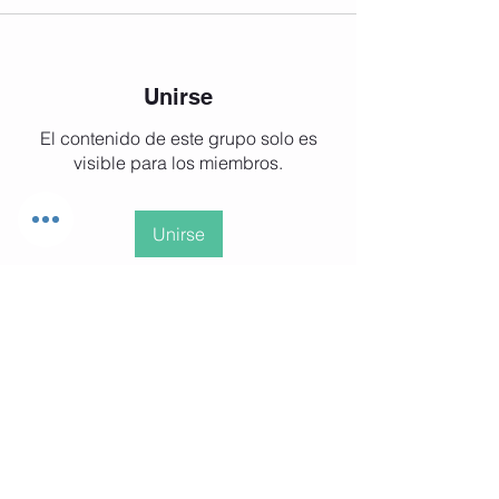
Unirse
El contenido de este grupo solo es
visible para los miembros.
Unirse
Acerca de
¡Te damos la bienvenida al grupo!
Puedes conectarte con otro
...
Leer más