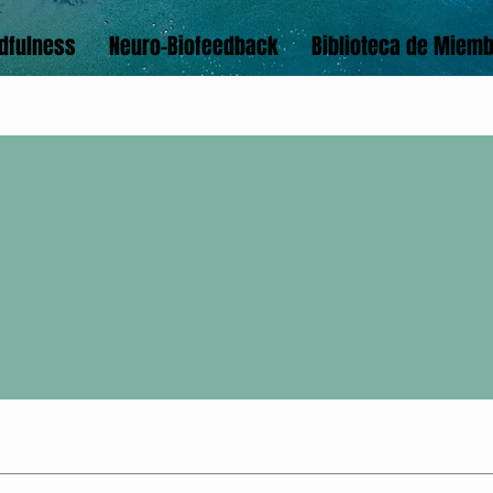
dfulness
Neuro-Biofeedback
Biblioteca de Miem