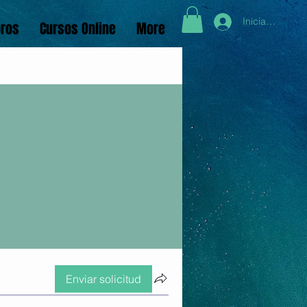
Iniciar sesión
bros
Cursos Online
More
Enviar solicitud