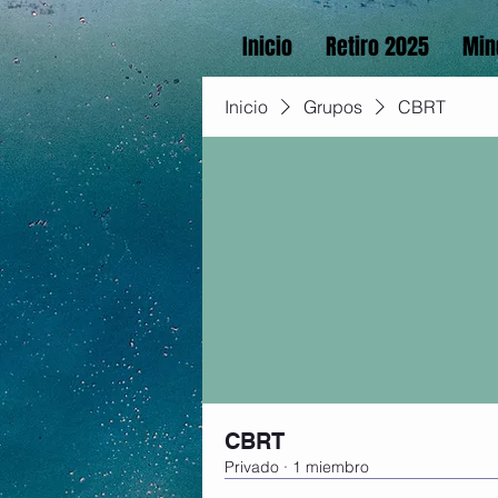
Inicio
Retiro 2025
Min
Inicio
Grupos
CBRT
CBRT
Privado
·
1 miembro